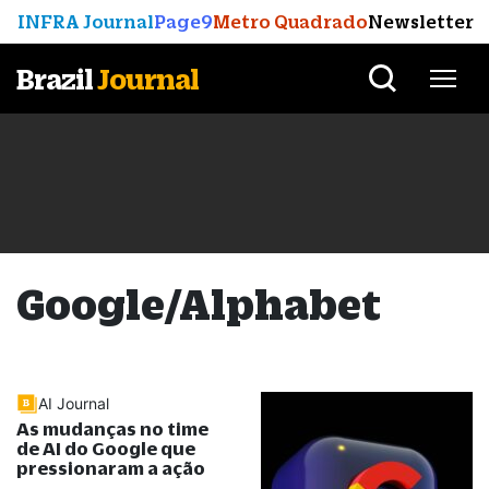
INFRA Journal
Page9
Metro Quadrado
Newsletter
Brazil
Journal
Google/Alphabet
AI Journal
As mudanças no time
de AI do Google que
pressionaram a ação