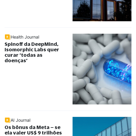
Health Journal
Spinoff da DeepMind,
Isomorphic Labs quer
curar ‘todas as
doenças’
AI Journal
Os bônus da Meta – se
ela valer US$ 9 trilhões