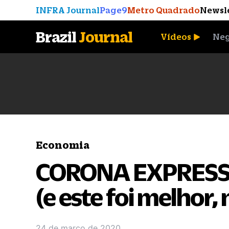
INFRA Journal
Page9
Metro Quadrado
Newsl
Brazil
Journal
Vídeos
Neg
A Moeda que Vingou
Economia
CORONA EXPRESS: 
(e este foi melhor,
24 de março de 2020