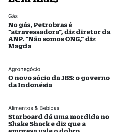
Gás
No gás, Petrobras é
“atravessadora”, diz diretor da
ANP. “Não somos ONG,” diz
Magda
Agronegócio
O novo sócio da JBS: o governo
da Indonésia
Alimentos & Bebidas
Starboard dá uma mordida no
Shake Shack e diz que a
empresa vale o dobro