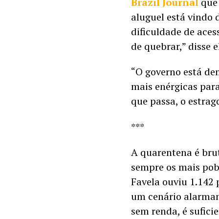
Brazil Journal
 que
aluguel está vindo 
dificuldade de acess
de quebrar,” disse el
“O governo está de
mais enérgicas par
que passa, o estrago
***
A quarentena é brut
sempre os mais pobr
Favela ouviu 1.142
um cenário alarman
sem renda, é sufici