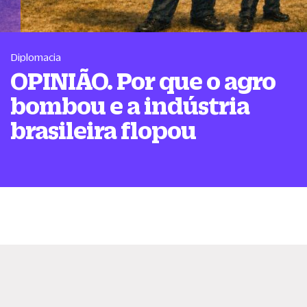
Diplomacia
OPINIÃO. Por que o agro
bombou e a indústria
brasileira flopou