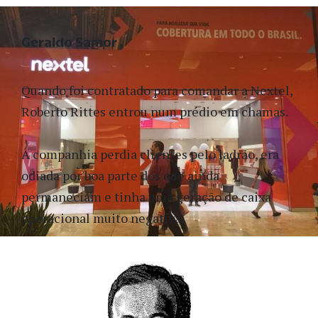
Geraldo Samor
Quando foi contratado para comandar a Nextel,
Roberto Rittes entrou num prédio em chamas.
A companhia perdia clientes pelo ladrão, era
odiada por boa parte dos que ainda
permaneciam e tinha uma geração de caixa
operacional muito negativa.