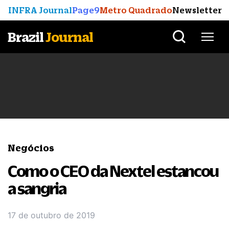
INFRA Journal
Page9
Metro Quadrado
Newsletter
Brazil
Journal
Negócios
Como o CEO da Nextel estancou
a sangria
17 de outubro de 2019