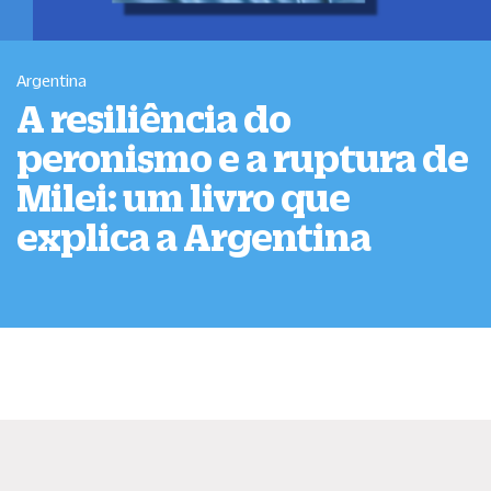
Argentina
A resiliência do
peronismo e a ruptura de
Milei: um livro que
explica a Argentina