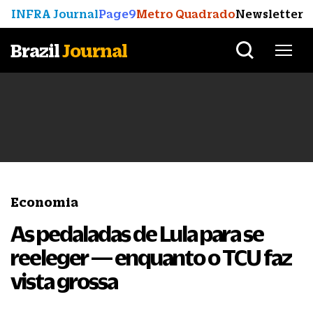
INFRA Journal
Page9
Metro Quadrado
Newsletter
Brazil
Journal
Economia
As pedaladas de Lula para se
reeleger — enquanto o TCU faz
vista grossa