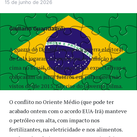
15 de junho de 2026
Giuliano Guandalini
A guerra de Donald Trump e a guerra eleitoral
de Lula jogaram as projeções de inflação para
cima no Brasil, desancoraram as expectativas e
colocaram os juros futuros em patamares não
vistos desde 2015, na crise do Governo Dilma.
O conflito no Oriente Médio (que pode ter
acabado ontem com o acordo EUA-Irã) manteve
o petróleo em alta, com impacto nos
fertilizantes, na eletricidade e nos alimentos.