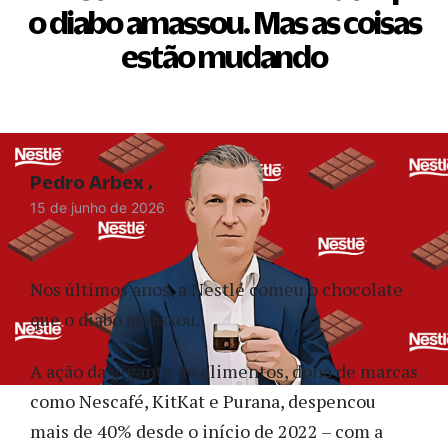
o diabo amassou. Mas as coisas
estão mudando
Pedro Arbex
15 de junho de 2026
Nos últimos anos, a Nestlé comeu o chocolate
que o diabo amassou.
A ação da gigante de alimentos, dona de marcas
como Nescafé, KitKat e Purana, despencou
mais de 40% desde o início de 2022 – com a