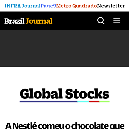
INFRA Journal
Page9
Metro Quadrado
Newsletter
Brazil
Journal
A Nestlé comeu o chocolate que