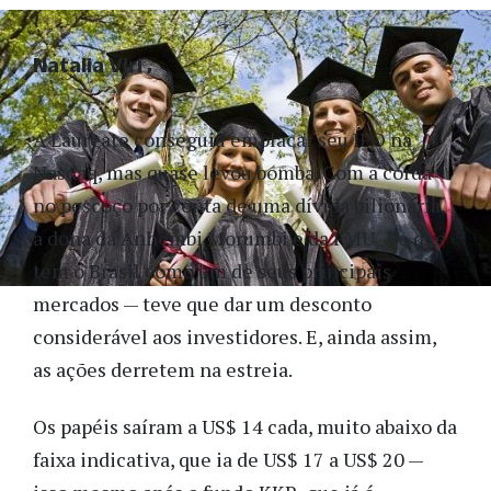
Natalia Viri
A Laureate conseguiu emplacar seu IPO na
Nasdaq, mas quase levou bomba. Com a corda
no pescoço por conta de uma dívida bilionária,
a dona da Anhembi Morumbi e da FMU — e que
tem o Brasil como um de seus principais
mercados — teve que dar um desconto
considerável aos investidores. E, ainda assim,
as ações derretem na estreia.
Os papéis saíram a US$ 14 cada, muito abaixo da
faixa indicativa, que ia de US$ 17 a US$ 20 —