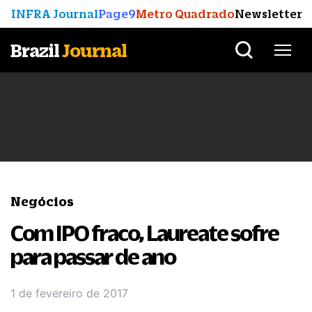
INFRA Journal
Page9
Metro Quadrado
Newsletter
Brazil
Journal
Negócios
Com IPO fraco, Laureate sofre
para passar de ano
1 de fevereiro de 2017