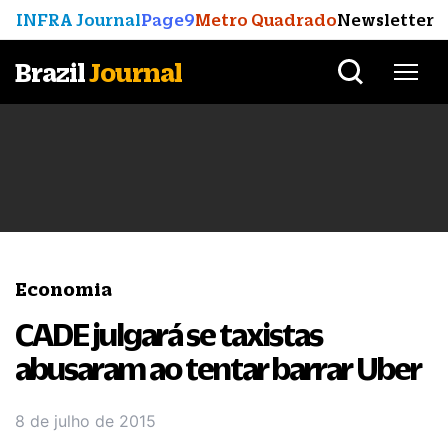
INFRA Journal
Page9
Metro Quadrado
Newsletter
Brazil
Journal
Economia
CADE julgará se taxistas
abusaram ao tentar barrar Uber
8 de julho de 2015