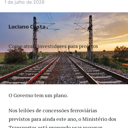
1 de julho de 2026
Luciano Costa
Como atrair investidores para projetos
bilionários de ferrovias, que muitas vezes
demandam aportes de recursos públicos para
fechar as contas, num contexto de eterno
aperto no orçamento do Tesouro?
O Governo tem um plano.
Nos leilões de concessões ferroviárias
previstos para ainda este ano, o Ministério dos
Transportes está propondo usar recursos