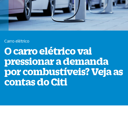
Carro elétrico
O carro elétrico vai
pressionar a demanda
por combustíveis? Veja as
contas do Citi