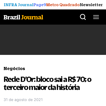
INFRA Journal
Page9
Metro Quadrado
Newsletter
Brazil
Journal
Negócios
Rede D’Or: bloco sai a R$ 70; o
terceiro maior da história
31 de agosto de 2021