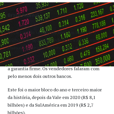
Brazil Journal
GIC e Carlyle venderam hoje um bloco de 37
milhões de ações de Rede D’Or a R$ 70, uma
transação que movimentou R$ 2,6 bilhões.
O
sole bookrunner
foi o BankofAmerica, que deu
a garantia firme. Os vendedores falaram com
pelo menos dois outros bancos.
Este foi o maior bloco do ano e terceiro maior
da história, depois da Vale em 2020 (R$ 8,1
bilhões) e da SulAmérica em 2019 (R$ 2,7
bilhões).