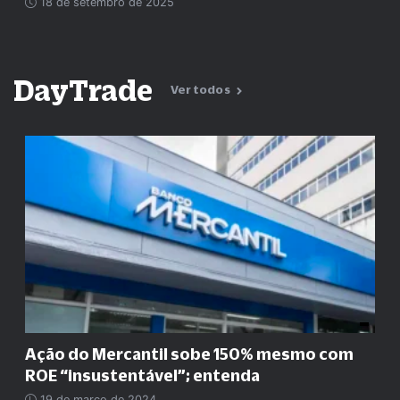
18 de setembro de 2025
DayTrade
Ver todos
Ação do Mercantil sobe 150% mesmo com
ROE
“
insustentável
”
; entenda
19 de março de 2024