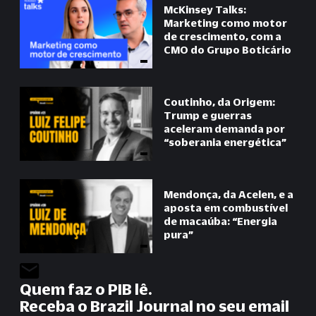
McKinsey Talks:
Marketing como motor
de crescimento, com a
CMO do Grupo Boticário
Coutinho, da Origem:
Trump e guerras
aceleram demanda por
“
soberania energética
”
Mendonça, da Acelen, e a
aposta em combustível
de macaúba:
“
Energia
pura
”
Quem faz o PIB lê.
Receba o Brazil Journal no seu email