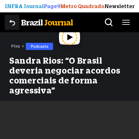
INFRA Journal
Page9
Metro Quadrado
Newsletter
Brazil
Journal
Play
Podcasts
Sandra Rios: “O Brasil
deveria negociar acordos
comerciais de forma
agressiva”