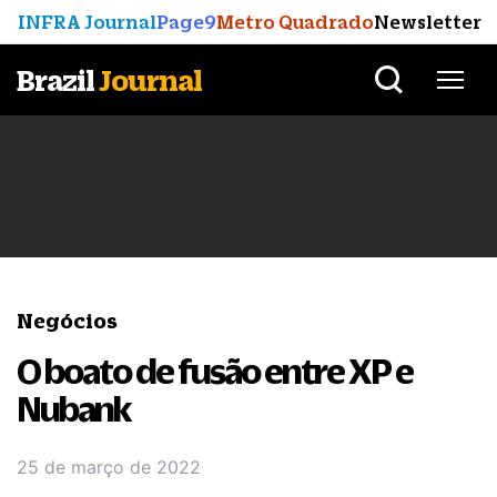
INFRA Journal
Page9
Metro Quadrado
Newsletter
Brazil
Journal
Negócios
O boato de fusão entre XP e
Nubank
25 de março de 2022