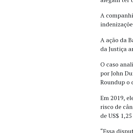
A companhia
indenizaçõe
A ação da B
da Justiça 
O caso anal
por John Dur
Roundup o 
Em 2019, el
risco de câ
de US$ 1,25
“Essa dispu