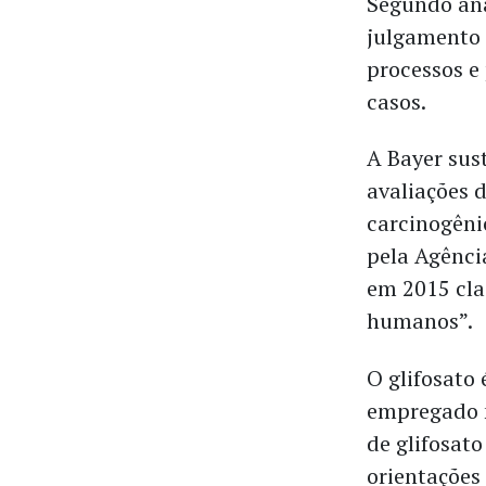
Segundo ana
julgamento 
processos e
casos.
A Bayer sus
avaliações 
carcinogêni
pela Agênci
em 2015 cla
humanos”.
O glifosato
empregado n
de glifosato
orientações