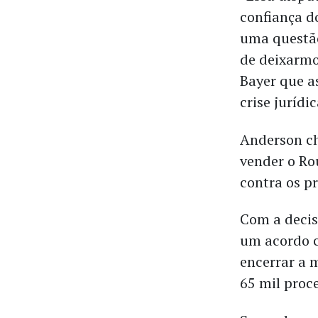
confiança do
uma questão
de deixarmo
Bayer que a
crise jurídic
Anderson ch
vender o Ro
contra os p
Com a deci
um acordo c
encerrar a 
65 mil proc