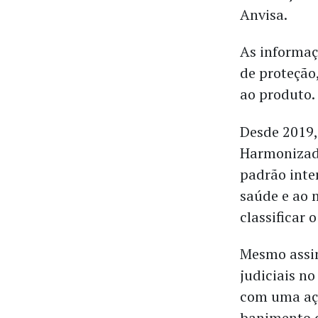
Anvisa.
As informaç
de proteção
ao produto.
Desde 2019,
Harmonizado
padrão inte
saúde e ao 
classificar 
Mesmo assim
judiciais no
com uma açã
banimento d