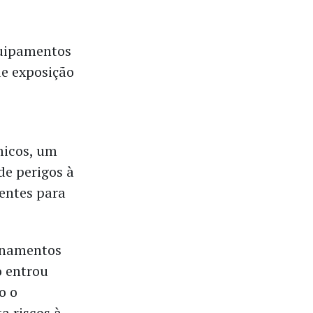
quipamentos
de exposição
micos, um
de perigos à
ientes para
onamentos
o entrou
o o
a riscos à