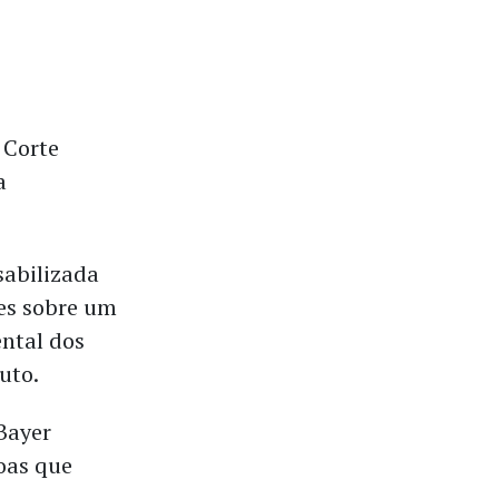
 Corte
a
sabilizada
res sobre um
ntal dos
uto.
Bayer
oas que