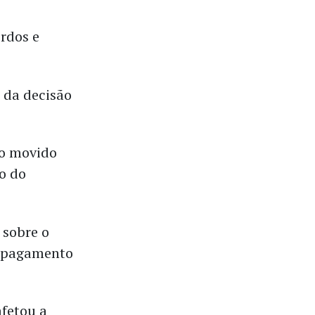
rdos e
 da decisão
so movido
so do
 sobre o
o pagamento
afetou a