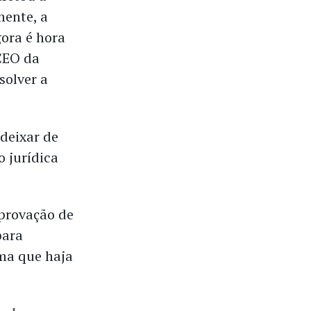
mente, a
gora é hora
 CEO da
solver a
deixar de
 jurídica
provação de
para
ima que haja