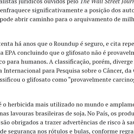
listas jurídicos ouvidos pelo
The Wall Street Jour
enfraquece significativamente a posição dos aut
 pode abrir caminho para o arquivamento de milh
tenta há anos que o Roundup é seguro, e cita rep
da EPA concluindo que o glifosato não é provavel
co para humanos. A classificação, porém, diverg
a Internacional para Pesquisa sobre o Câncer, da
ssificou o glifosato como “provavelmente carcino
 é o herbicida mais utilizado no mundo e amplam
as lavouras brasileiras de soja. No País, os prod
 são obrigados a trazer advertências de risco à sa
 de segurança nos rótulos e bulas, conforme regra