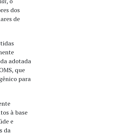
nal
, o
ores dos
ares de
etidas
mente
e da adotada
 OMS, que
gênico para
ente
utos à base
úde e
s da