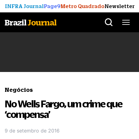
INFRA Journal
Page9
Metro Quadrado
Newsletter
Brazil
Journal
Negócios
No Wells Fargo, um crime que
‘compensa’
9 de setembro de 2016