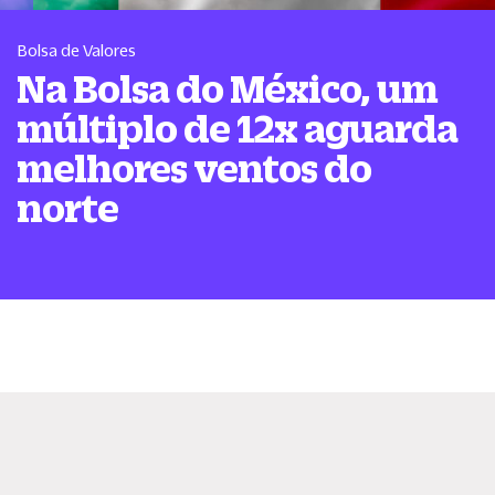
Bolsa de Valores
Na Bolsa do México, um
múltiplo de 12x aguarda
melhores ventos do
norte