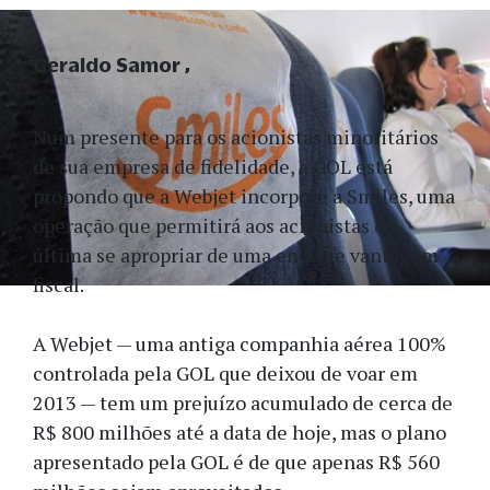
Geraldo Samor
Num presente para os acionistas minoritários
de sua empresa de fidelidade, a GOL está
propondo que a Webjet incorpore a Smiles, uma
operação que permitirá aos acionistas da
última se apropriar de uma enorme vantagem
fiscal.
A Webjet — uma antiga companhia aérea 100%
controlada pela GOL que deixou de voar em
2013 — tem um prejuízo acumulado de cerca de
R$ 800 milhões até a data de hoje, mas o plano
apresentado pela GOL é de que apenas R$ 560