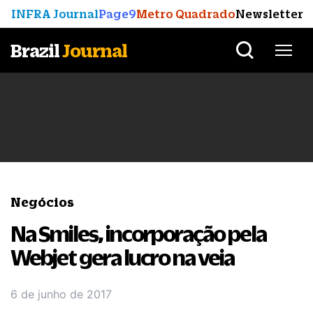
INFRA Journal
Page9
Metro Quadrado
Newsletter
Brazil
Journal
Negócios
Na Smiles, incorporação pela
Webjet gera lucro na veia
6 de junho de 2017