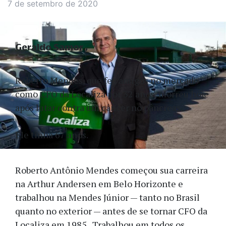
7 de setembro de 2020
Geraldo Samor
Roberto Mendes, que fez amigos no mercado
como CFO da Localiza por 32 anos, morreu hoje
após lutar contra um câncer no pâncreas.
Ele tinha 67 anos.
Roberto Antônio Mendes começou sua carreira
na Arthur Andersen em Belo Horizonte e
trabalhou na Mendes Júnior — tanto no Brasil
quanto no exterior — antes de se tornar CFO da
Localiza em 1985. Trabalhou em todos os