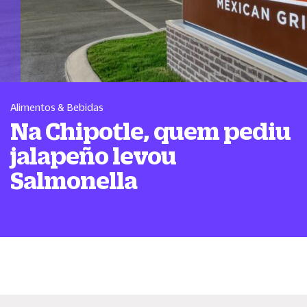
Alimentos & Bebidas
Na Chipotle, quem pediu
jalapeño levou
Salmonella