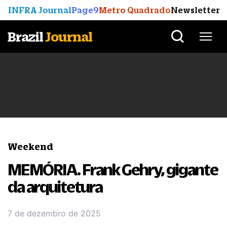
INFRA Journal
Page9
Metro Quadrado
Newsletter
Brazil
Journal
Weekend
MEMÓRIA. Frank Gehry, gigante
da arquitetura
7 de dezembro de 2025