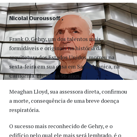
Nicolai Ouroussoff
Frank O. Gehry, um dos talentos mais
formidáveis e originais na história da
arquitetura dos Estados Unidos, morreu na
sexta-feira em sua casa em Santa Monica, na
Califórnia. Ele tinha 96 anos.
Meaghan Lloyd, sua assessora direta, confirmou
a morte, consequência de uma breve doença
respiratória.
O sucesso mais reconhecido de Gehry, e o
edifício pelo qual ele mais será lembrado, é o