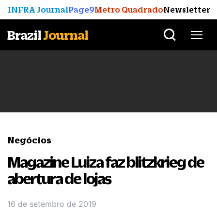
INFRA Journal
Page9
Metro Quadrado
Newsletter
Brazil
Journal
Negócios
Magazine Luiza faz blitzkrieg de
abertura de lojas
16 de setembro de 2019