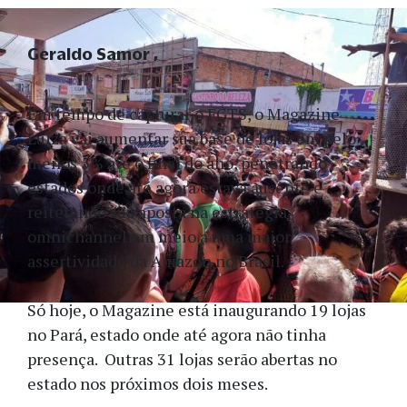
Geraldo Samor
Em tempo de capturar o FGTS, o Magazine
Luiza vai aumentar sua base de lojas em pelo
menos 5% até o final do ano, penetrando
estados onde até agora estava ausente e
reiterando sua aposta na estratégia
omnichannel em meio a uma maior
assertividade da Amazon no Brasil.
Só hoje, o Magazine está inaugurando 19 lojas
no Pará, estado onde até agora não tinha
presença. Outras 31 lojas serão abertas no
estado nos próximos dois meses.