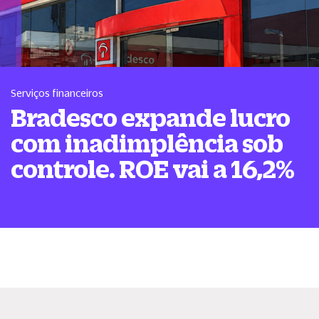
Serviços financeiros
Bradesco expande lucro
com inadimplência sob
controle. ROE vai a 16,2%