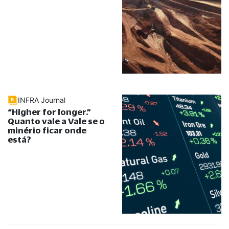
INFRA Journal
“
Higher for longer.
”
Quanto vale a Vale se o
minério ficar onde
está?