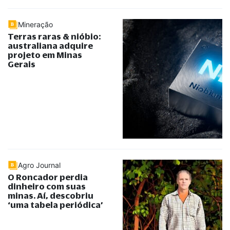
Mineração
Terras raras & nióbio:
australiana adquire
projeto em Minas
Gerais
Agro Journal
O Roncador perdia
dinheiro com suas
minas. Aí, descobriu
‘uma tabela periódica’