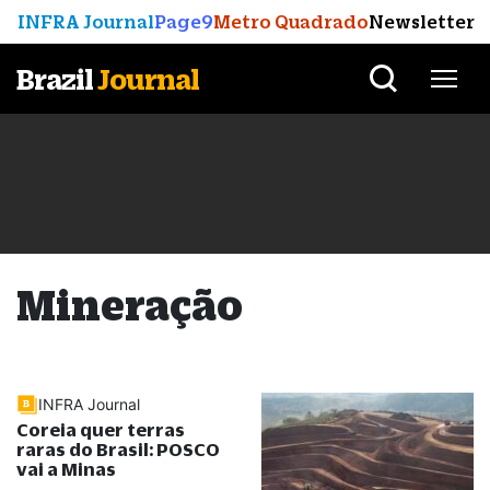
INFRA Journal
Page9
Metro Quadrado
Newsletter
Brazil
Journal
Mineração
INFRA Journal
Coreia quer terras
raras do Brasil: POSCO
vai a Minas