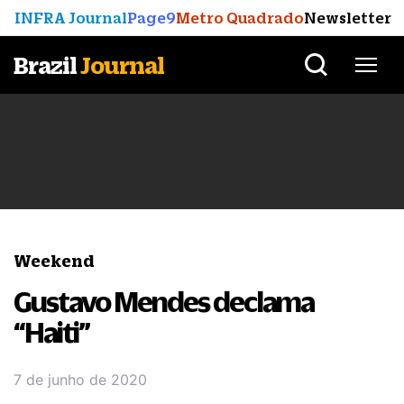
INFRA Journal
Page9
Metro Quadrado
Newsletter
Brazil
Journal
Weekend
Gustavo Mendes declama
“Haiti”
7 de junho de 2020