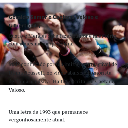
Geraldo Samor e Caetano Veloso e
Gilberto Gil
Gustavo Mendes sabe fazer humor e falar sério
com a mesma competência.
Mais conhecido por sua imitação impagável de
Dilma Rousseff, no vídeo abaixo o humorista
declama a música “Haiti”, escrita por Caetano
Veloso.
Uma letra de 1993 que permanece
vergonhosamente atual.