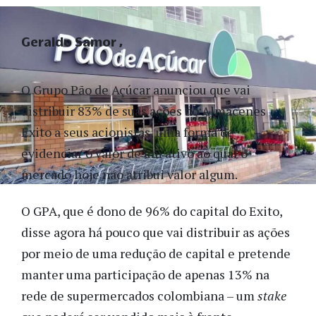
Geraldo Samor
O Grupo Pão de Açúcar anunciou que vai
distribuir 83% de suas ações do Almacenes
Exito a seus acionistas, uma forma de
evidenciar o valor de um ativo ao qual o
mercado hoje não atribui valor algum.
O GPA, que é dono de 96% do capital do Exito,
disse agora há pouco que vai distribuir as ações
por meio de uma redução de capital e pretende
manter uma participação de apenas 13% na
rede de supermercados colombiana – um
stake