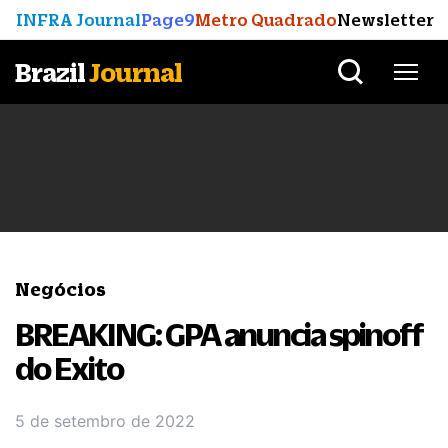
INFRA Journal
Page9
Metro Quadrado
Newsletter
Brazil
Journal
Negócios
BREAKING: GPA anuncia spinoff
do Exito
5 de setembro de 2022