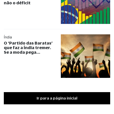
não o déficit
Índia
O ‘Partido das Baratas’
que faz a Índia tremer.
Se a moda pega…
Ir para a página inicial