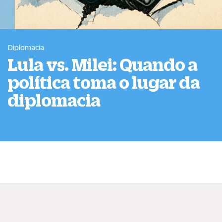
Diplomacia
Lula vs. Milei: Quando a
política toma o lugar da
diplomacia