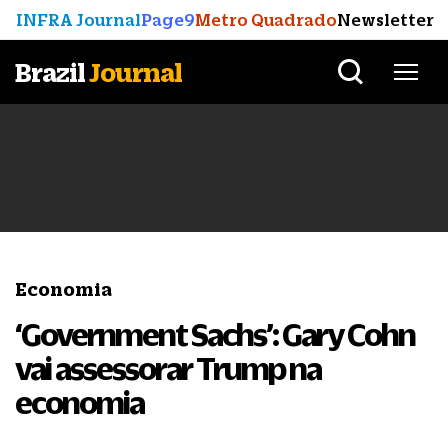
INFRA Journal
Page9
Metro Quadrado
Newsletter
Brazil
Journal
Economia
‘Government Sachs’: Gary Cohn
vai assessorar Trump na
economia