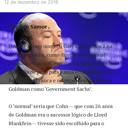
12 de dezembro de 2016
Geraldo Samor
Donald Trump nomeou Gary Cohn, o No. 2 na
Goldman Sachs, como diretor do National
Economic Council, escolhendo finalmente uma
biografia de peso para a área econômica de sua
futura Casa Branca e reforçando o apelido da
Goldman como ‘Government Sachs’.
O ‘normal’ seria que Cohn — que com 26 anos
de Goldman era o sucessor lógico de Lloyd
Blankfein — tivesse sido escolhido para o