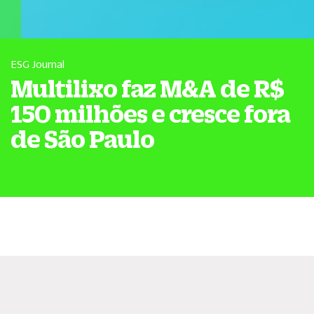
ESG Journal
Multilixo faz M&A de R$
150 milhões e cresce fora
de São Paulo