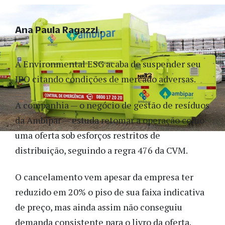
Ana Paula Ragazzi
A Environmental ESG acaba de suspender seu
IPO citando condições de mercado adversas.
A companhia — o negócio de gestão de resíduos
da Ambipar — estuda retomar a operação como
uma oferta sob esforços restritos de
distribuição, seguindo a regra 476 da CVM.
O cancelamento vem apesar da empresa ter
reduzido em 20% o piso de sua faixa indicativa
de preço, mas ainda assim não conseguiu
demanda consistente para o livro da oferta.