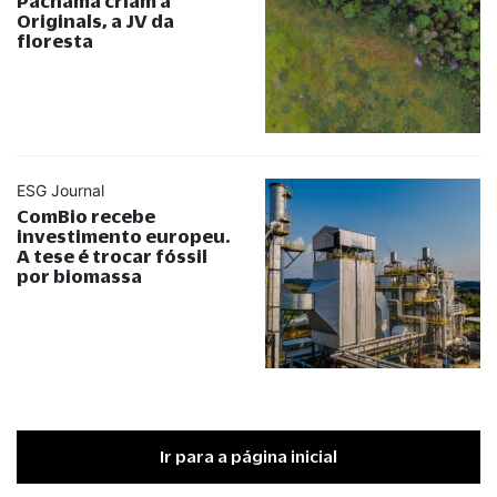
Pachama criam a
Originals, a JV da
floresta
ESG Journal
ComBio recebe
investimento europeu.
A tese é trocar fóssil
por biomassa
Ir para a página inicial