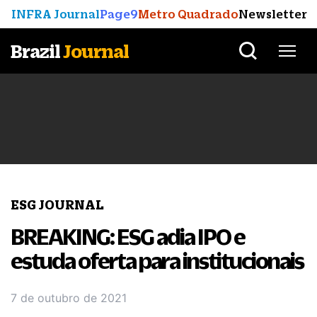
INFRA Journal
Page9
Metro Quadrado
Newsletter
Brazil
Journal
ESG JOURNAL
BREAKING: ESG adia IPO e
estuda oferta para institucionais
7 de outubro de 2021