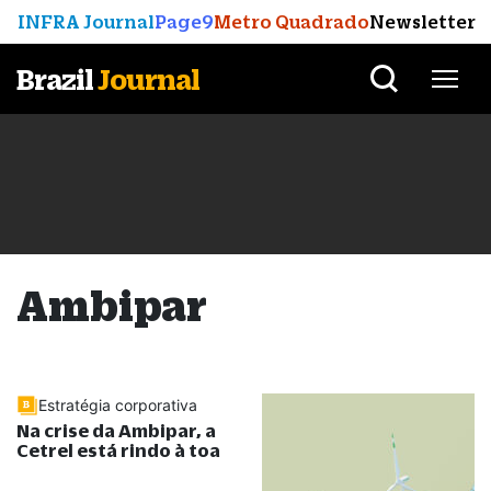
INFRA Journal
Page9
Metro Quadrado
Newsletter
Brazil
Journal
Ambipar
Estratégia corporativa
Na crise da Ambipar, a
Cetrel está rindo à toa