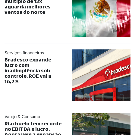
múltiplo de 12x
aguarda melhores
ventos do norte
Serviços financeiros
Bradesco expande
lucro com
inadimplência sob
controle. ROE vai a
16,2%
Varejo & Consumo
Riachuelo tem recorde
no EBITDA e lucro.
Agora vem a expansão