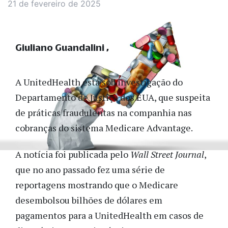
21 de fevereiro de 2025
Giuliano Guandalini
A UnitedHealth está sob investigação do
Departamento de Justiça dos EUA, que suspeita
de práticas fraudulentas na companhia nas
cobranças do sistema Medicare Advantage.
A notícia foi publicada pelo
Wall Street Journal
,
que no ano passado fez uma série de
reportagens mostrando que o Medicare
desembolsou bilhões de dólares em
pagamentos para a UnitedHealth em casos de