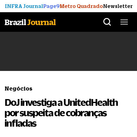
INFRA Journal
Page9
Metro Quadrado
Newsletter
Brazil
Journal
Negócios
DoJ investiga a UnitedHealth
por suspeita de cobranças
infladas