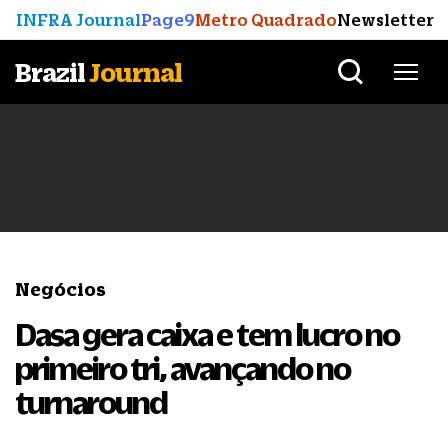
INFRA Journal
Page9
Metro Quadrado
Newsletter
Brazil
Journal
Negócios
Dasa gera caixa e tem lucro no
primeiro tri, avançando no
turnaround