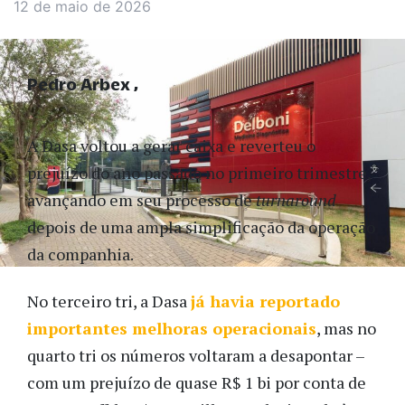
12 de maio de 2026
Pedro Arbex
A Dasa voltou a gerar caixa e reverteu o
prejuízo do ano passado no primeiro trimestre,
avançando em seu processo de
turnaround
depois de uma ampla simplificação da operação
da companhia.
No terceiro tri, a Dasa
já havia reportado
importantes melhoras operacionais
, mas no
quarto tri os números voltaram a desapontar –
com um prejuízo de quase R$ 1 bi por conta de