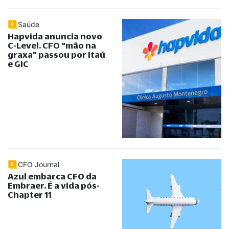
Saúde
Hapvida anuncia novo
C-Level. CFO
“
mão na
graxa
”
passou por Itaú
e GIC
CFO Journal
Azul embarca CFO da
Embraer. É a vida pós-
Chapter 11