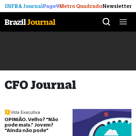
INFRA Journal
Page9
Metro Quadrado
Newsletter
Brazil
Journal
CFO Journal
Vida Executiva
OPINIÃO. Velho?
“
Não
pode mais.
”
Jovem?
“
Ainda não pode
”