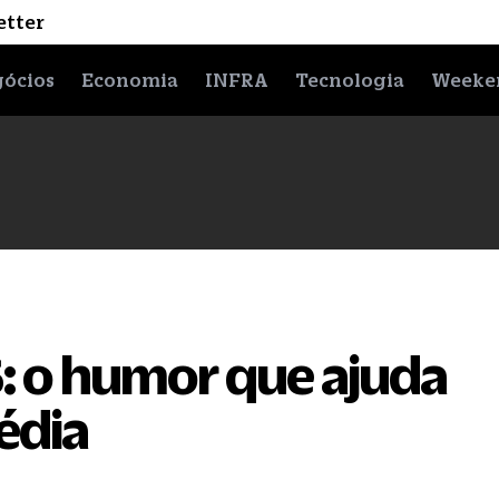
etter
ócios
Economia
INFRA
Tecnologia
Weeke
o humor que ajuda
édia