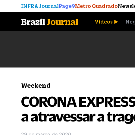
INFRA Journal
Page9
Metro Quadrado
Newsl
Brazil
Journal
Vídeos
Neg
A Moeda que Vingou
Weekend
CORONA EXPRESS: 
a atravessar a trag
29 de março de 2020