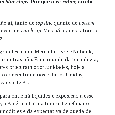
as
blue chips
. Por que o
re-rating
ainda
ão aí, tanto de
top line
quanto de
bottom
 haver um
catch-up
. Mas há alguns fatores e
ez.
grandes, como Mercado Livre e Nubank,
as outras não. E, no mundo da tecnologia,
ores procuram oportunidades, hoje a
ito concentrada nos Estados Unidos,
 causa de AI.
 para onde há liquidez e exposição a esse
h
, a América Latina tem se beneficiado
mmodities e da expectativa de queda de