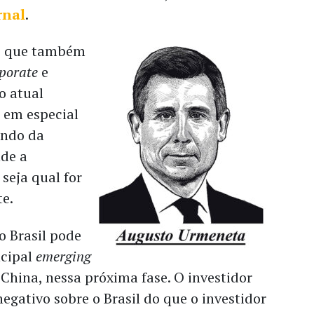
rnal
.
, que também
rporate
e
 o atual
, em especial
ando da
nde a
 seja qual for
te.
o Brasil pode
ncipal
emerging
 China, nessa próxima fase. O investidor
negativo sobre o Brasil do que o investidor