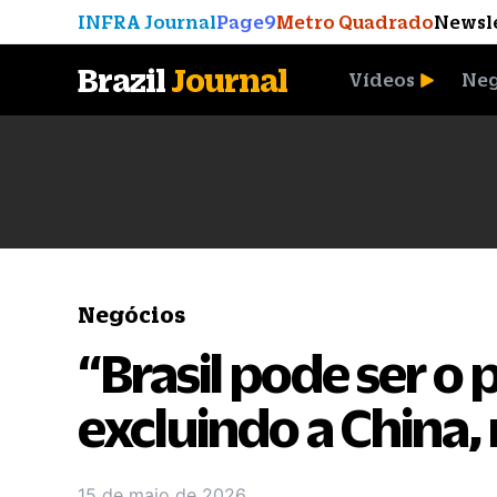
INFRA Journal
Page9
Metro Quadrado
Newsl
Brazil
Journal
Vídeos
Neg
A Moeda que Vingou
Negócios
“Brasil pode ser o
excluindo a China,
15 de maio de 2026