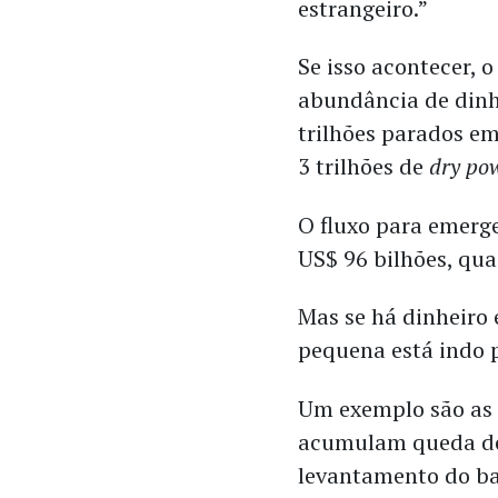
estrangeiro.”
Se isso acontecer, o
abundância de dinh
trilhões parados e
3 trilhões de
dry po
O fluxo para emerg
US$ 96 bilhões, qua
Mas se há dinheiro
pequena está indo p
Um exemplo são as 
acumulam queda de
levantamento do b