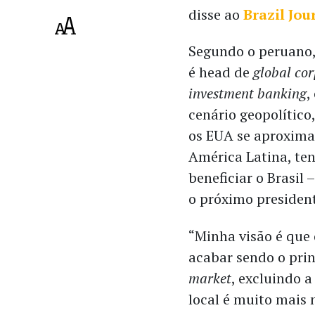
disse ao
Brazil Jou
Segundo o peruano
é head de
global co
investment banking
,
cenário geopolítico
os EUA se aproxim
América Latina, te
beneficiar o Brasil –
o próximo presiden
“Minha visão é que 
acabar sendo o pri
market
, excluindo a
local é muito mais 