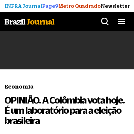
INFRA Journal
Page9
Metro Quadrado
Newsletter
Brazil
Journal
Economia
OPINIÃO. A Colômbia vota hoje.
É um laboratório para a eleição
brasileira