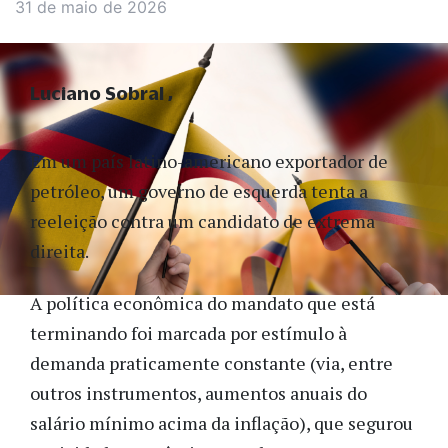
31 de maio de 2026
Luciano Sobral
Em um país latino-americano exportador de
petróleo, um governo de esquerda tenta a
reeleição contra um candidato de extrema
direita.
A política econômica do mandato que está
terminando foi marcada por estímulo à
demanda praticamente constante (via, entre
outros instrumentos, aumentos anuais do
salário mínimo acima da inflação), que segurou