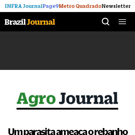
INFRA Journal
Page9
Metro Quadrado
Newsletter
Brazil
Journal
Um parasita ameaça o rebanho