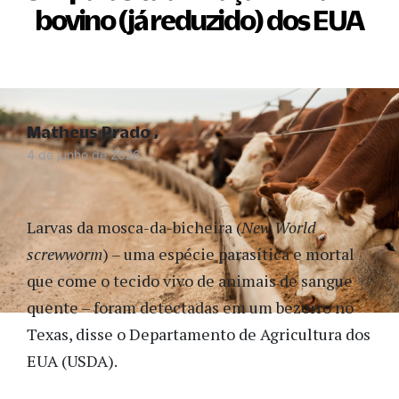
bovino (já reduzido) dos EUA
Matheus Prado
4 de junho de 2026
Larvas da mosca-da-bicheira (
New World
screwworm
) – uma espécie parasítica e mortal
que come o tecido vivo de animais de sangue
quente – foram detectadas em um bezerro no
Texas, disse o Departamento de Agricultura dos
EUA (USDA).