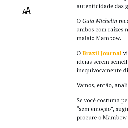
autenticidade das 
O
Guia Michelin
rec
ambos com raízes no
malaio Mambow.
O
Brazil Journal
vi
ideias serem semelh
inequivocamente di
Vamos, então, anali
Se você costuma ped
“sem emoção”, sugir
procure o Mambow 