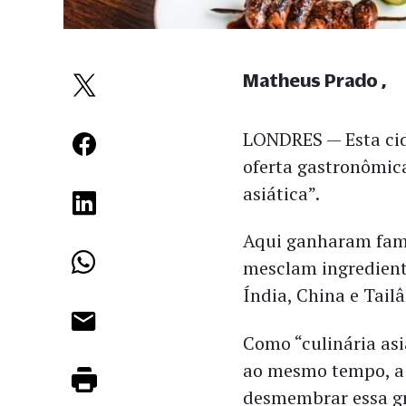
Matheus Prado
LONDRES — Esta cid
oferta gastronômic
asiática”.
Aqui ganharam fama
mesclam ingrediente
Índia, China e Tail
Como “culinária as
ao mesmo tempo, a 
desmembrar essa gr