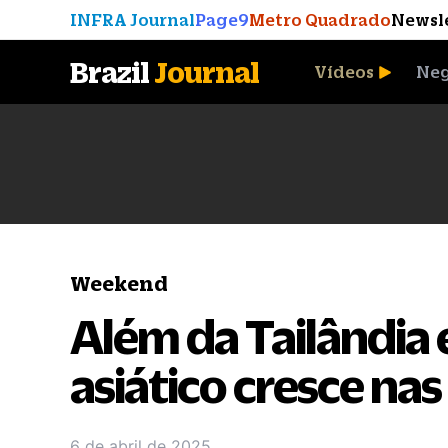
INFRA Journal
Page9
Metro Quadrado
Newsl
Brazil
Journal
Vídeos
Neg
A Moeda que Vingou
Weekend
Além da Tailândia 
asiático cresce na
6 de abril de 2025