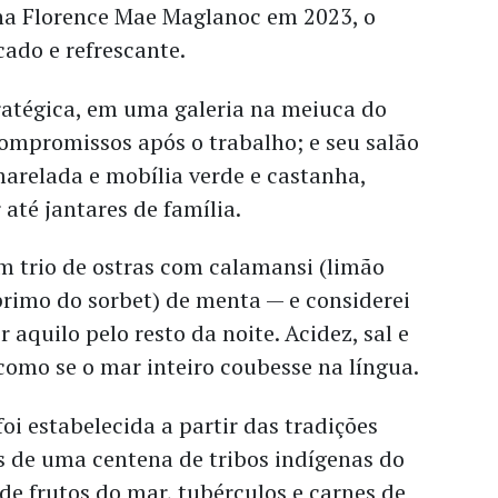
ina Florence Mae Maglanoc em 2023, o
ado e refrescante.
ratégica, em uma galeria na meiuca do
compromissos após o trabalho; e seu salão
arelada e mobília verde e castanha,
s
até jantares de família.
 trio de ostras com calamansi (limão
 (primo do sorbet) de menta — e considerei
aquilo pelo resto da noite. Acidez, sal e
como se o mar inteiro coubesse na língua.
 foi estabelecida a partir das tradições
s de uma centena de tribos indígenas do
de frutos do mar, tubérculos e carnes de