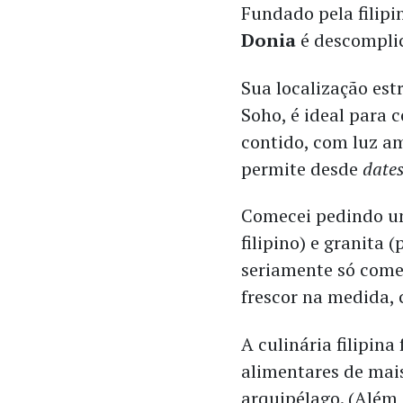
Fundado pela filip
Donia
é descomplic
Sua localização est
Soho, é ideal para 
contido, com luz am
permite desde
date
Comecei pedindo um
filipino) e granita
seriamente só comer 
frescor na medida, 
A culinária filipina
alimentares de mai
arquipélago. (Além 