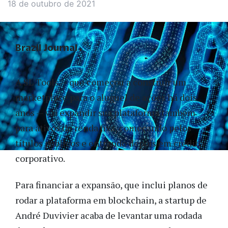
18 de outubro de 2021
Brazil Journal
A SL Tools — que começou a construir um
marketplace para o aluguel de ações há dois
anos — vai expandir sua plataforma também
para ativos de renda fixa, começando pelos
títulos públicos e entrando depois em crédito
corporativo.
Para financiar a expansão, que inclui planos de
rodar a plataforma em blockchain, a startup de
André Duvivier acaba de levantar uma rodada