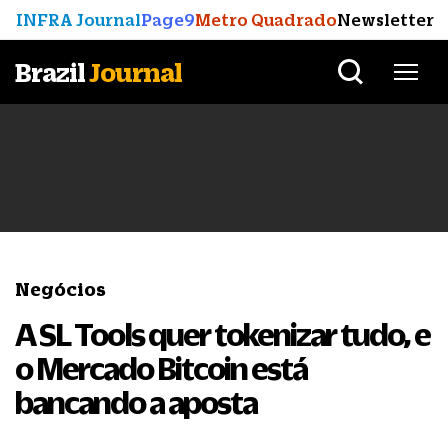
INFRA Journal
Page9
Metro Quadrado
Newsletter
Brazil
Journal
Negócios
A SL Tools quer tokenizar tudo, e
o Mercado Bitcoin está
bancando a aposta