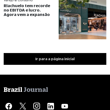
Riachuelo tem recorde
no EBITDA e lucro.
Agora vem a expansão
Ir para a página inicial
Brazil
Journal