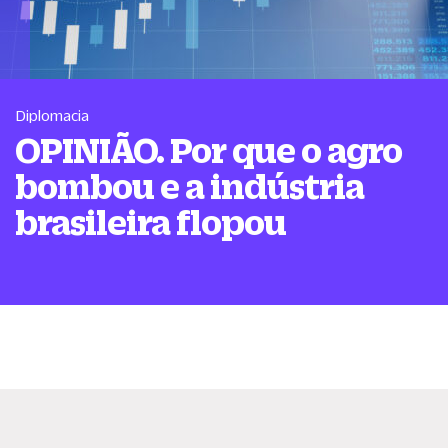
Diplomacia
OPINIÃO. Por que o agro
bombou e a indústria
brasileira flopou