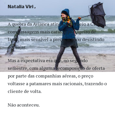
Natalia Viri
A quebra da Avianca atingiu em cheio a CVC:
com passagens mais caras, o passageiro de
lazer, mais sensível a preço, acabou desistindo
de viajar.
Mas a expectativa era que, no segundo
semestre, com alguma recomposição de oferta
por parte das companhias aéreas, o preço
voltasse a patamares mais racionais, trazendo o
cliente de volta.
Não aconteceu.