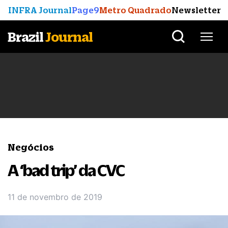
INFRA Journal
Page9
Metro Quadrado
Newsletter
Brazil
Journal
Negócios
A ‘bad trip’ da CVC
11 de novembro de 2019