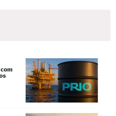
s com
 os