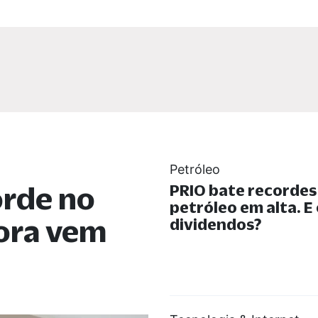
Petróleo
orde no
PRIO bate recorde
petróleo em alta. E
gora vem
dividendos?