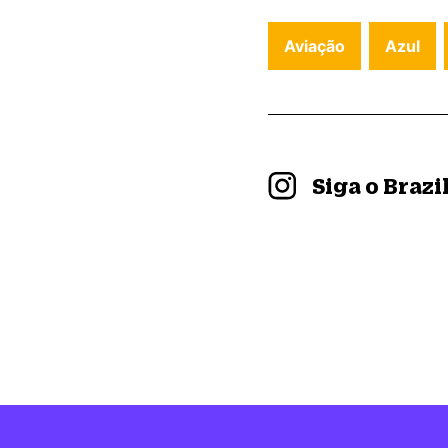
Aviação
Azul
Siga o Braz