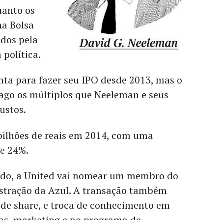
uanto os
na Bolsa
dos pela
 política.
nta para fazer seu IPO desde 2013, mas o
go os múltiplos que Neeleman e seus
ustos.
bilhões de reais em 2014, com uma
e 24%.
rdo, a United vai nomear um membro do
stração da Azul. A transação também
ode share, e troca de conhecimento em
das, marketing e no programa de