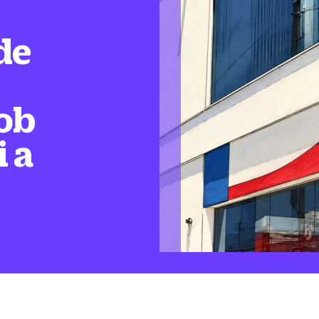
de
ob
i a