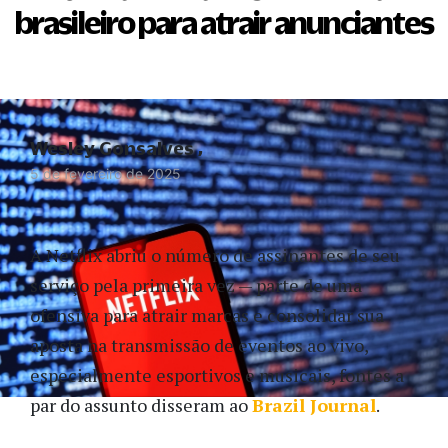
brasileiro para atrair anunciantes
Wesley Gonsalves
5 de fevereiro de 2025
A Netflix abriu o número de assinantes de seu
serviço pela primeira vez — parte de uma
ofensiva para atrair marcas e consolidar sua
aposta na transmissão de eventos ao vivo,
especialmente esportivos e musicais, fontes a
par do assunto disseram ao
Brazil Journal
.