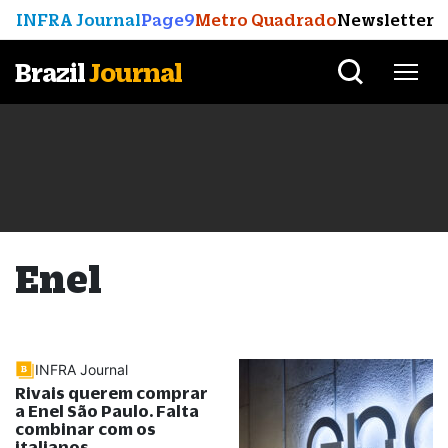
INFRA Journal
Page9
Metro Quadrado
Newsletter
Brazil
Journal
Enel
INFRA Journal
Rivais querem comprar
a Enel São Paulo. Falta
combinar com os
italianos