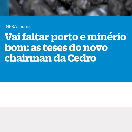
INFRA Journal
Vai faltar porto e minério
bom: as teses do novo
chairman da Cedro