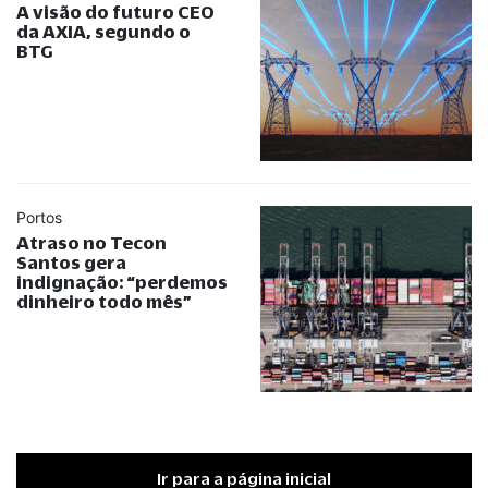
A visão do futuro CEO
da AXIA, segundo o
BTG
Portos
Atraso no Tecon
Santos gera
indignação:
“
perdemos
dinheiro todo mês
”
Ir para a página inicial