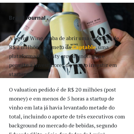
Brazil Journal
A Lovin’ Wine acaba de abrir uma captação de
R$ 2 milhões por meio da
Captable
, uma
plataforma de equity crowdfunding que
permite a investidores de varejo investir em
startups.
O valuation pedido é de R$ 20 milhões (post
money) e em menos de 5 horas a startup de
vinho em lata já havia levantado metade do
total, incluindo o aporte de três executivos com
background no mercado de bebidas, segundo