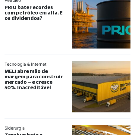
Petróleo
PRIO bate recordes
com petróleo em alta. E
os dividendos?
Tecnologia & Internet
MELI abre mão de
margem para construir
mercado – e cresce
50%. Inacreditável
Siderurgia
Ternium bate o