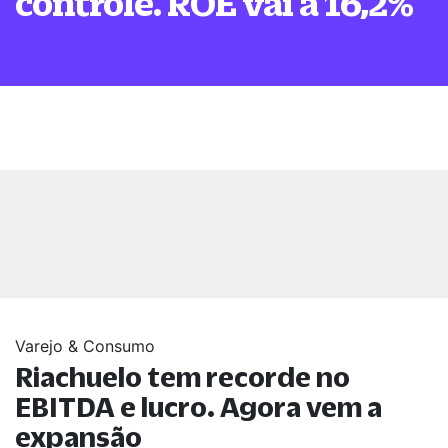
controle. ROE vai a 16,2%
Varejo & Consumo
Riachuelo tem recorde no
EBITDA e lucro. Agora vem a
expansão