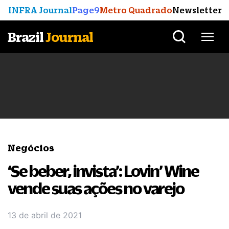
INFRA Journal
Page9
Metro Quadrado
Newsletter
Brazil
Journal
Negócios
‘Se beber, invista’: Lovin’ Wine
vende suas ações no varejo
13 de abril de 2021