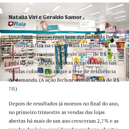
Natalia Viri e Geraldo Samor
Uma das empresas mais bem avaliadas da Bolsa
e contracíclica na crise, a Raia Drogasil viu suas
ações despencarem 35% este ano — de R$ 92
para R$ 60 — depois de uma desaceleração nas
vendas colocar em xeque a tese de resiliência
da demanda. (A ação fechou ontem acima de R$
70.)
Depois de resultados já mornos no final do ano,
no primeiro trimestre as vendas das lojas
abertas há mais de um ano cresceram 2,7% e as