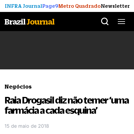
INFRA Journal
Page9
Metro Quadrado
Newsletter
Brazil
Journal
Negócios
Raia Drogasil diz não temer ‘uma
farmácia a cada esquina’
15 de maio de 2018