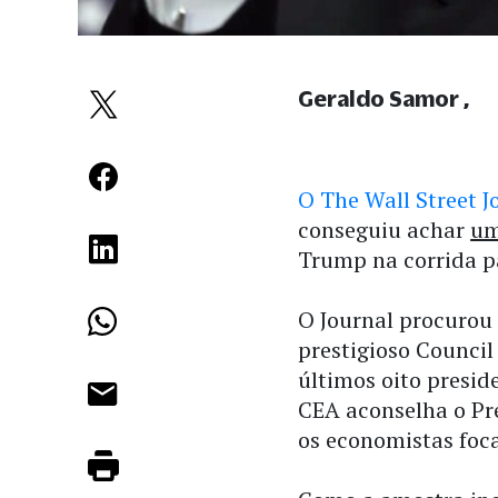
Geraldo Samor
O The Wall Street 
conseguiu achar
u
Trump na corrida p
O Journal procuro
prestigioso Council
últimos oito presid
CEA aconselha o Pre
os economistas foca