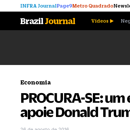
INFRA Journal
Page9
Metro Quadrado
Newsl
Brazil
Journal
Vídeos
Neg
A Moeda que Vingou
Economia
PROCURA-SE: um 
apoie Donald Trum
26 de agosto de 2016