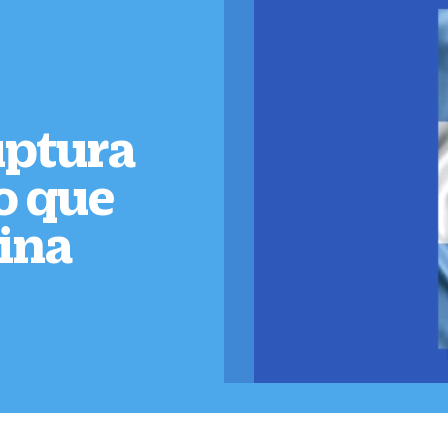
uptura
ro que
tina