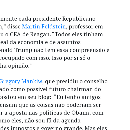
lmente cada presidente Republicano
n,” disse
Martin Feldstein
, professor em
iu o CEA de Reagan. “Todos eles tinham
al da economia e de assuntos
onald Trump não tem essa compreensão e
eocupado com isso. Isso por si só o
ha opinião.”
Gregory Mankiw
, que presidiu o conselho
itado como possível futuro chairman do
postou em seu blog: “Eu tenho amigos
ensam que as coisas não poderiam ser
ar a aposta nas políticas de Obama com
como eles, não sou fã da agenda
ndes impostos e governo grande. Mas eles