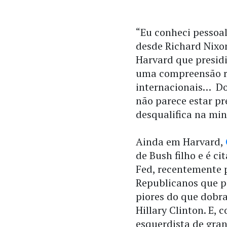
“Eu conheci pessoa
desde Richard Nixo
Harvard que presid
uma compreensão re
internacionais… D
não parece estar pr
desqualifica na min
Ainda em Harvard,
de Bush filho e é c
Fed, recentemente 
Republicanos que p
piores do que dobr
Hillary Clinton. E, 
esquerdista de gra