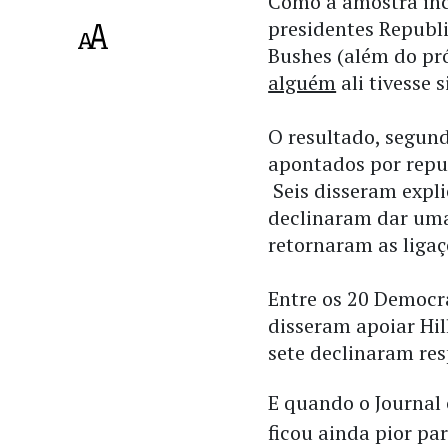
Como a amostra inc
presidentes Republi
Bushes (além do pró
alguém
ali tivesse
O resultado, segund
apontados por repu
Seis disseram expl
declinaram dar uma
retornaram as ligaç
Entre os 20 Democr
disseram apoiar Hil
sete declinaram re
E quando o Journal 
ficou ainda pior par