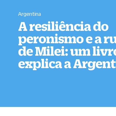
Argentina
A resiliência do
peronismo e a r
de Milei: um liv
explica a Argen