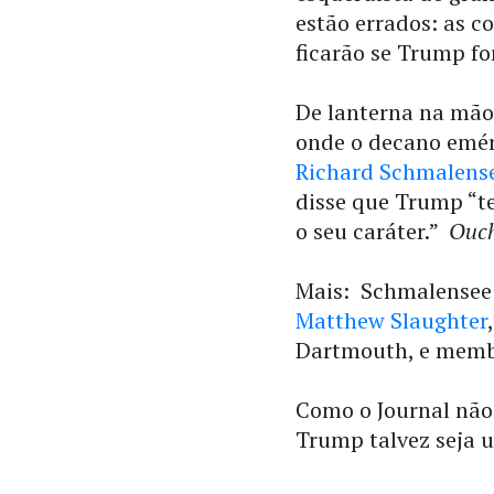
estão errados: as c
ficarão se Trump for
De lanterna na mão,
onde o decano emér
Richard Schmalens
disse que Trump “t
o seu caráter.”
Ouc
Mais: Schmalensee 
Matthew Slaughter
Dartmouth, e membr
Como o Journal não 
Trump talvez seja 