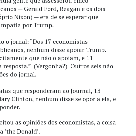
luía gente que assessorou cinco
canos — Gerald Ford, Reagan e os dois
prio Nixon) — era de se esperar que
 simpatia por Trump.
o o jornal: “Dos 17 economistas
blicanos, nenhum disse apoiar Trump.
icitamente que não o apoiam, e 11
 resposta.” (Vergonha?) Outros seis não
ões do jornal.
atas que responderam ao Journal, 13
lary Clinton, nenhum disse se opor a ela, e
sponder.
citou as opiniões dos economistas, a coisa
a ’the Donald’.