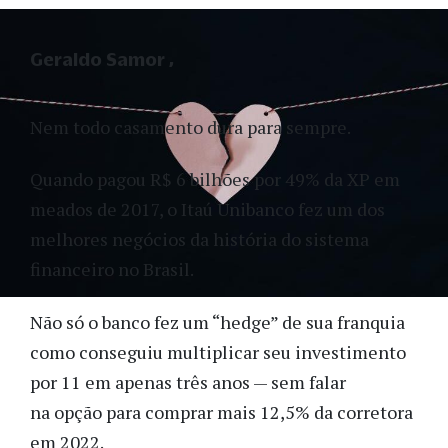
Geraldo Samor
Nem todo casamento dura para sempre.
Quando pagou R$ 6 bilhões por 49% da XP em
meados de 2017, o Itaú Unibanco fez um dos
melhores negócios da história do sistema
financeiro no Brasil.
Não só o banco fez um “hedge” de sua franquia
como conseguiu multiplicar seu investimento
por 11 em apenas três anos — sem falar
na opção para comprar mais 12,5% da corretora
em 2022.