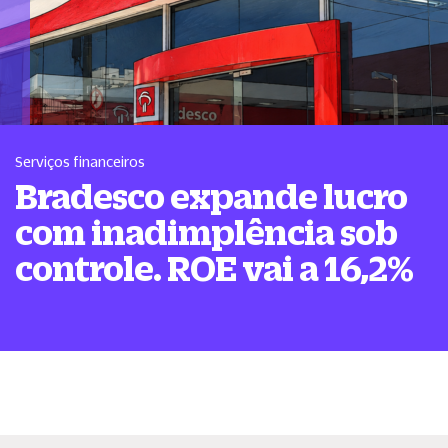
Serviços financeiros
Bradesco expande lucro
com inadimplência sob
controle. ROE vai a 16,2%