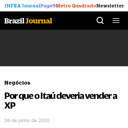
INFRA Journal
Page9
Metro Quadrado
Newsletter
Brazil
Journal
Negócios
Por que o Itaú deveria vender a
XP
26 de junho de 2020