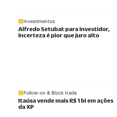
Investimentos
Alfredo Setubal: para investidor,
incerteza é pior que juro alto
Follow-on & Block trade
Itaúsa vende mais R$ 1 bi em ações
da XP