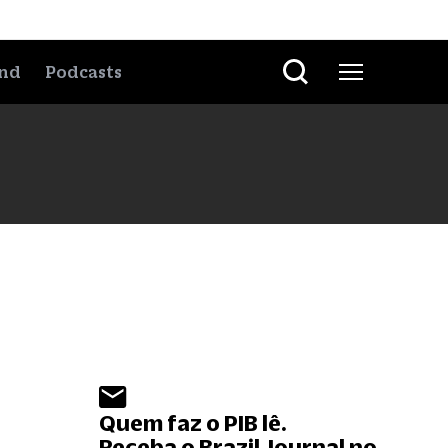
nd
Podcasts
Quem faz o PIB lê.
Receba o Brazil Journal no