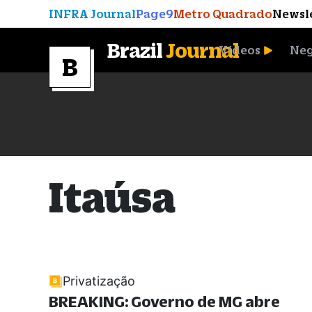
INFRA Journal
Page9
Metro Quadrado
Newsl
Brazil
Journal
Vídeos
Neg
A Moeda que Vingou
Itaúsa
Privatização
BREAKING: Governo de MG abre