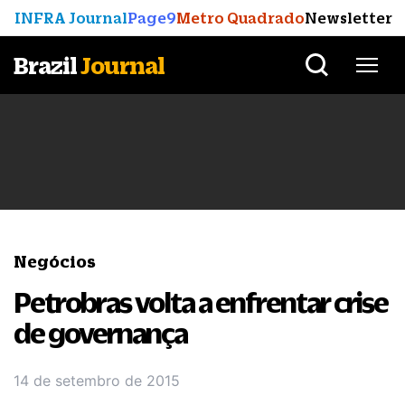
INFRA Journal
Page9
Metro Quadrado
Newsletter
Brazil
Journal
Negócios
Petrobras volta a enfrentar crise
de governança
14 de setembro de 2015