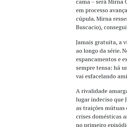
cama – será Mirna G
em processo avança
cúpula. Mirna resse
Buscacio), consegui
Jamais gratuita, a 
ao longo da série. 
espancamentos e ex
sempre tensa: há um
vai esfacelando ami
A rivalidade amarga
lugar indeciso que 
as traições mútuas 
crises domésticas a
no primeiro episód