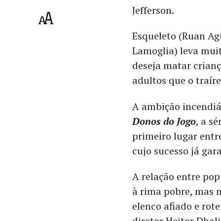
Jefferson.
Esqueleto (Ruan Ag
Lamoglia) leva muit
deseja matar crianç
adultos que o traír
A ambição incendiá
Donos do Jogo
, a s
primeiro lugar entre
cujo sucesso já ga
A relação entre pop
à rima pobre, mas 
elenco afiado e rote
diretor Heitor Dhali