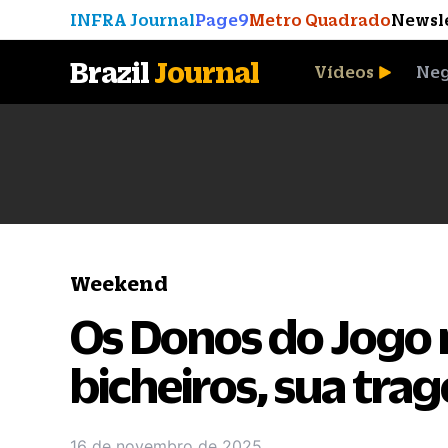
INFRA Journal
Page9
Metro Quadrado
Newsl
Brazil
Journal
Vídeos
Neg
A Moeda que Vingou
Weekend
Os Donos do Jogo 
bicheiros, sua trag
16 de novembro de 2025