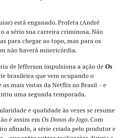
uiar) está enganado. Profeta (André
o a sério sua carreira criminosa. Não
as para chegar ao topo, mas para os
em não haverá misericórdia.
ria de Jefferson impulsiona a ação de
Os
érie brasileira que vem ocupando o
 as mais vistas da Netflix no Brasil – e
rantiu uma segunda temporada.
ularidade e qualidade às vezes se resume
não é assim em
Os Donos do Jogo
. Com
iro afinado, a série criada pelo produtor e
a – que entre outras realizações dirigiu o