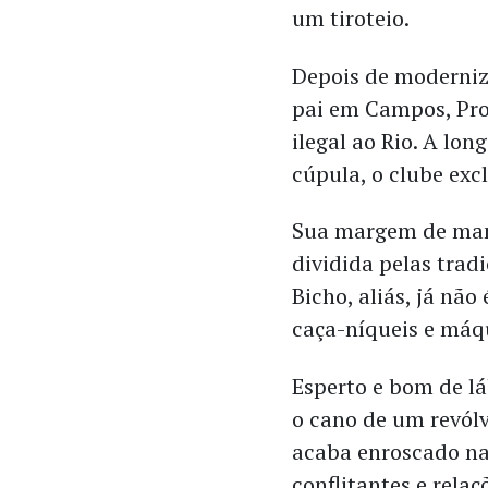
um tiroteio.
Depois de moderniza
pai em Campos, Pro
ilegal ao Rio. A lon
cúpula, o clube excl
Sua margem de manob
dividida pelas tradi
Bicho, aliás, já não
caça-níqueis e máqu
Esperto e bom de lá
o cano de um revólv
acaba enroscado na 
conflitantes e rela