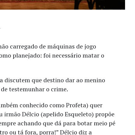
hão carregado de máquinas de jogo
como planejado: foi necessário matar o
ra discutem que destino dar ao menino
 de testemunhar o crime.
também conhecido como Profeta) quer
u irmão Délcio (apelido Esqueleto) propõe
 sempre achando que dá para botar meio pé
ro ou tá fora, porra!” Délcio diz a