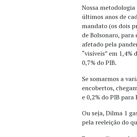
Nossa metodologia 
últimos anos de cad
mandato (os dois p
de Bolsonaro, para 
afetado pela pande
“visíveis” em 1,4%
0,7% do PIB.
Se somarmos a varia
encobertos, chegam
e 0,2% do PIB para 
Ou seja, Dilma 1 g
pela reeleição do q