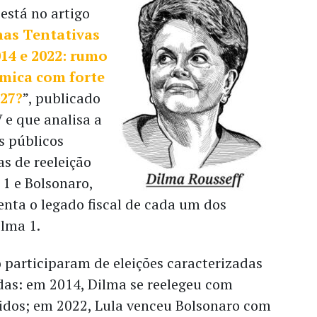
está no artigo
nas Tentativas
014 e 2022: rumo
ômica com forte
027?
”, publicado
 e que analisa a
s públicos
as de reeleição
1 e Bolsonaro,
ta o legado fiscal de cada um dos
ilma 1.
 participaram de eleições caracterizadas
das: em 2014, Dilma se reelegeu com
lidos; em 2022, Lula venceu Bolsonaro com