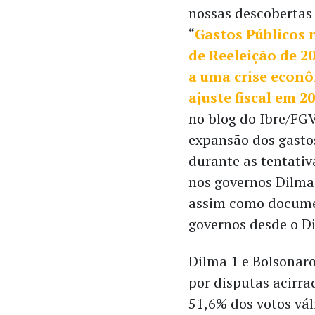
nossas descobertas 
“
Gastos Públicos 
de Reeleição de 2
a uma crise econ
ajuste fiscal em 2
no blog do Ibre/FGV
expansão dos gasto
durante as tentativ
nos governos Dilma 
assim como documen
governos desde o D
Dilma 1 e Bolsonaro
por disputas acirra
51,6% dos votos vá