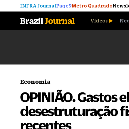
INFRA Journal
Page9
Metro Quadrado
Newsl
Brazil
Journal
Vídeos
Neg
A Moeda que Vingou
Economia
OPINIÃO. Gastos el
desestruturação f
recentes