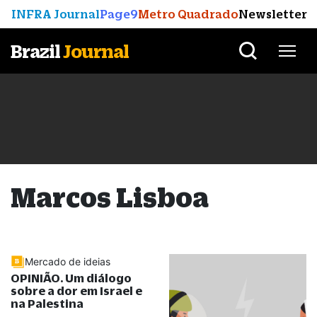
INFRA Journal
Page9
Metro Quadrado
Newsletter
Brazil
Journal
Marcos Lisboa
Mercado de ideias
OPINIÃO. Um diálogo
sobre a dor em Israel e
na Palestina