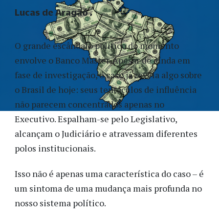
Lucas de Aragão
O grande escândalo político do momento
envolve o Banco Master. Apesar de ainda em
fase de investigação, o caso já revela algo sobre
o Brasil de hoje: seus tentáculos de influência
não parecem concentrados apenas no
Executivo. Espalham-se pelo Legislativo,
alcançam o Judiciário e atravessam diferentes
polos institucionais.
Isso não é apenas uma característica do caso – é
um sintoma de uma mudança mais profunda no
nosso sistema político.