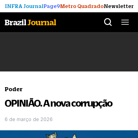
INFRA Journal
Page9
Metro Quadrado
Newsletter
Brazil
Journal
Poder
OPINIÃO. A nova corrupção
6 de março de 2026