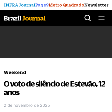
INFRA Journal
Page9
Metro Quadrado
Newsletter
Brazil
Journal
Weekend
O voto de silêncio de Estevão, 12
anos
2 de novembro de 2025