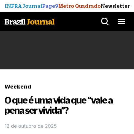
INFRA Journal
Page9
Metro Quadrado
Newsletter
Brazil
Journal
Weekend
O que é uma vida que “vale a
pena ser vivida”?
12 de outubro de 2025